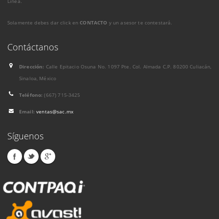
Línea.
Solamente debes dar click en
CONTACTO
y un asesor te contestará.
Contáctanos
Dirección:
Calle Epitacio Osuna No. 1097 Pte. Col. Almada C.P. 80200 Culiacán,
Sinaloa, México
Teléfono:
(667) 715-3425
Email:
ventas@sac.mx
Síguenos